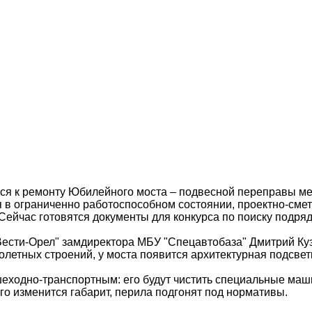
тся к ремонту Юбилейного моста – подвесной переправы м
я в ограниченно работоспособном состоянии, проектно-сме
 Сейчас готовятся документы для конкурса по поиску подряд
Вести-Орел" замдиректора МБУ "Спецавтобаза" Дмитрий Куз
олетных строений, у моста появится архитектурная подсвет
шеходно-транспортным: его будут чистить специальные маш
го изменится габарит, перила подгонят под нормативы.