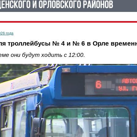
026 года
ля троллейбусы № 4 и № 6 в Орле времен
еме они будут ходить с 12:00.