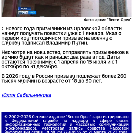
Фото: архив "Вести-Орел"
С нового года призывники из Орловской области
начнут получать повестки уже с 1 января. Указ о
первом круглогодичном призыве на военную
службу подписал Владимир Путин.
Несмотря на новшество, отправлять призывников в
армию будут как и раньше: два раза в год. Даты
остаются прежними: с 1 апреля по 15 июля и с 1
октября по 31 декабря.
В 2026 году в России призыву подлежат более 260
тысяч мужчин в возрасте от 18 до 30 лет.
Юлия Сабельникова
© 2002−2026 Сетевое издание "Вести-Орел" зарегистрировано
в Федеральной службе по надзору в сфере связи,
информационных технологий и массовых коммуникаций
(Роскомнадзор). Реестровая запись средства массовой
информации серия Эл № ФС77-84935 от 21 марта 2023 года.