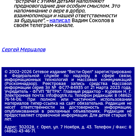
"Встречи с этими детьми наполняют
предновогодние дни особым смыслом. Это
напоминание о вере в добро,
взаимопомощи и нашей ответственности
за будущее"
, –
написал
Вадим Соколов в
своем телеграм-канале.
Сергей Мерцалов
© 2002−2026 Сетевое издание "Вести-Орел" зарегистрировано
в Федеральной службе по надзору в сфере связи,
информационных технологий и массовых коммуникаций
(Роскомнадзор). Реестровая запись средства массовой
информации серия Эл № ФС77-84935 от 21 марта 2023 года.
Учредитель - ФГУП "ВГТРК". Главный редактор - Куревин Н. Г.
Электронная почта: info@ogtrk.ru. Телефон редакции: 8 (4862)
76-14-06. При полном или частичном использовании
материалов гипер-ссылка на сайт обязательна. Редакция не
несет ответственности за достоверность информации,
опубликованной в рекламных объявлениях. Редакция не
предоставляет справочной информации. Для детей старше 16
лет.
Адрес: 302028, г. Орел, ул. 7 Ноября, д. 43. Телефон / Факс: 8
(4862) 43-46-71.