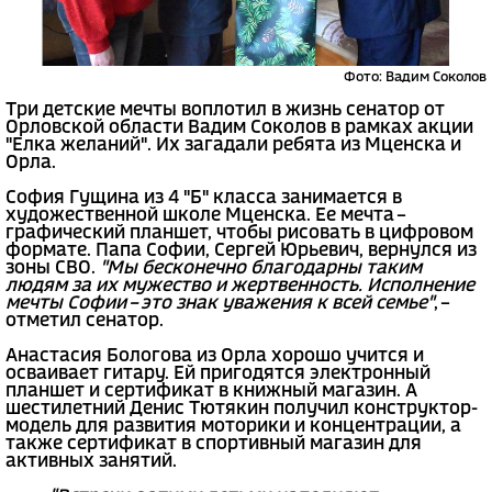
Фото: Вадим Соколов
Три детские мечты воплотил в жизнь сенатор от
Орловской области Вадим Соколов в рамках акции
"Елка желаний". Их загадали ребята из Мценска и
Орла.
София Гущина из 4 "Б" класса занимается в
художественной школе Мценска. Ее мечта –
графический планшет, чтобы рисовать в цифровом
формате. Папа Софии, Сергей Юрьевич, вернулся из
зоны СВО.
"Мы бесконечно благодарны таким
людям за их мужество и жертвенность. Исполнение
мечты Софии – это знак уважения к всей семье"
, –
отметил сенатор.
Анастасия Бологова из Орла хорошо учится и
осваивает гитару. Ей пригодятся электронный
планшет и сертификат в книжный магазин. А
шестилетний Денис Тютякин получил конструктор-
модель для развития моторики и концентрации, а
также сертификат в спортивный магазин для
активных занятий.