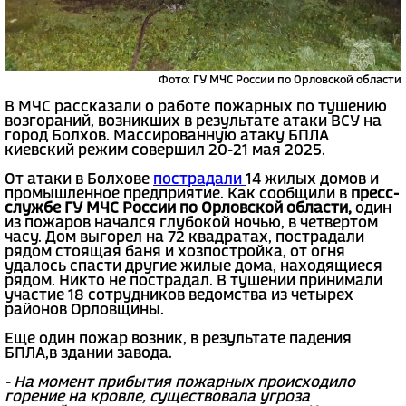
Фото: ГУ МЧС России по Орловской области
В МЧС рассказали о работе пожарных по тушению
возгораний, возникших в результате атаки ВСУ на
город Болхов. Массированную атаку БПЛА
киевский режим совершил 20-21 мая 2025.
От атаки в Болхове
пострадали
14 жилых домов и
промышленное предприятие. Как сообщили в
пресс-
службе ГУ МЧС России по Орловской области,
один
из пожаров начался глубокой ночью, в четвертом
часу. Дом выгорел на 72 квадратах, пострадали
рядом стоящая баня и хозпостройка, от огня
удалось спасти другие жилые дома, находящиеся
рядом. Никто не пострадал. В тушении принимали
участие 18 сотрудников ведомства из четырех
районов Орловщины.
Еще один пожар возник, в результате падения
БПЛА,в здании завода.
- На момент прибытия пожарных происходило
горение на кровле, существовала угроза