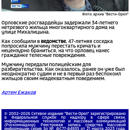
Фото: архив "Вести-Орел"
Орловские росгвардейцы задержали 34-летнего
нетрезвого жильца многоквартирного дома на
улице Михалицына.
Как сообщили в
ведомстве
, 47-летняя соседка
попросила мужчину перестать кричать и
нецензурно браниться, на что орловец нанес
гражданке телесные повреждения.
Мужчину передали полицейским для
разбирательства. Как оказалось, ранее он уже был
неоднократно судим и не в первый раз беспокоил
жильцов своим неадекватным поведением.
Артем Ежаков
© 2002−2026 Сетевое издание "Вести-Орел" зарегистрировано
в Федеральной службе по надзору в сфере связи,
информационных технологий и массовых коммуникаций
(Роскомнадзор). Реестровая запись средства массовой
информации серия Эл № ФС77-84935 от 21 марта 2023 года.