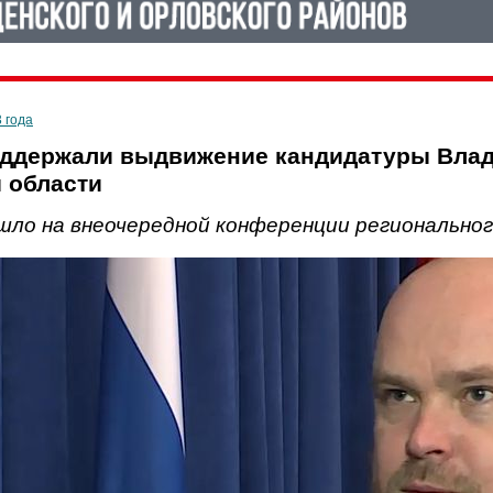
3 года
ддержали выдвижение кандидатуры Влад
 области
шло на внеочередной конференции региональног