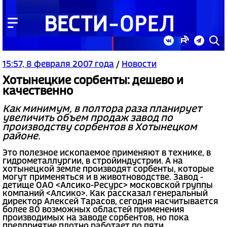
15:57, 8 февраля 2007 года
/
Новости
Хотынецкие сорбенты: дешево и
качественно
Как минимум, в полтора раза планирует
увеличить объем продаж завод по
производству сорбентов в Хотынецком
районе.
Это полезное ископаемое применяют в технике, в
гидрометаллургии, в стройиндустрии. А на
хотынецкой земле производят сорбенты, которые
могут применяться и в животноводстве. Завод -
детище ОАО <Алсико-Ресурс> московской группы
компаний <Алсико>. Как рассказал генеральный
директор Алексей Тарасов, сегодня насчитывается
более 80 возможных областей применения
производимых на заводе сорбентов, но пока
предприятие плотно работает по пяти