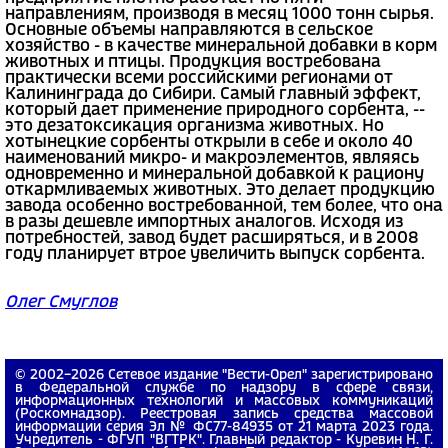
направлениям, производя в месяц 1000 тонн сырья.
Основные объемы направляются в сельское
хозяйство - в качестве минеральной добавки в корм
животных и птицы. Продукция востребована
практически всеми российскими регионами от
Калининграда до Сибири. Самый главный эффект,
который дает применение природного сорбента, --
это дезатоксикация организма животных. Но
хотынецкие сорбенты открыли в себе и около 40
наименований микро- и макроэлементов, являясь
одновременно и минеральной добавкой к рациону
откармливаемых животных. Это делает продукцию
завода особенно востребованной, тем более, что она
в разы дешевле импортных аналогов. Исходя из
потребностей, завод будет расширяться, и в 2008
году планирует втрое увеличить выпуск сорбента.
Олег Смуглов
© 2002−2026 Сетевое издание "Вести-Орел" зарегистрировано
в Федеральной службе по надзору в сфере связи,
информационных технологий и массовых коммуникаций
(Роскомнадзор). Реестровая запись средства массовой
информации серия Эл № ФС77-84935 от 21 марта 2023 года.
Учредитель - ФГУП "ВГТРК". Главный редактор - Куревин Н. Г.