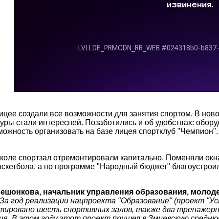
ицее создали все возможности для занятия спортом. В нов
уры стали интересней. Позаботились и об удобствах: обор
можность организовать на базе лицея спортклуб "Чемпион".
коле спортзал отремонтировали капитально. Поменяли окна
аскетбола, а по программе "Народный бюджет" благоустрои
ешонкова, начальник управления образования, молод
"За год реализации нацпроекта "Образование" (проект "Ус
ировано шесть спортивных залов, также два тренажер
ия. В этом году этот проект пришел в Змиевскую среднюю