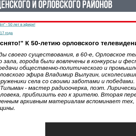
л" - 50 лет в эфире!
017 года
снято!" К 50-летию орловского телевидения
ды своего существования, в 60-е, Орловское т
 зала, города были вовлечены в конкурсы и фес
ередачи общественно-политического и промышле
ловского эфира Владимир Вылугин, исколесивши
руженики села со своими заботами и победами.
Тильман - мастер радиоочерка, поэт. Лиричес
ловека, приблизить его к зрителю. Вторая пере
ленным архивным материалам вспоминает тех, 
щины.