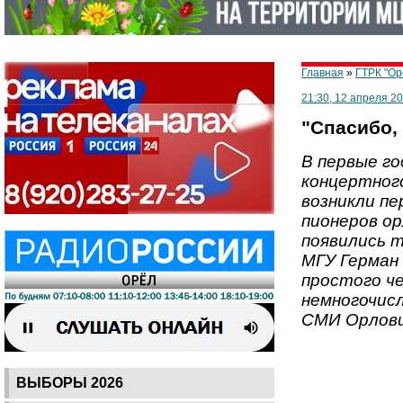
Главная
»
ГТРК "Орё
21:30, 12 апреля 2
"Спасибо, 
В первые го
концертного
возникли п
пионеров ор
появились т
МГУ Герман 
простого че
немногочис
СМИ Орлов
ВЫБОРЫ 2026