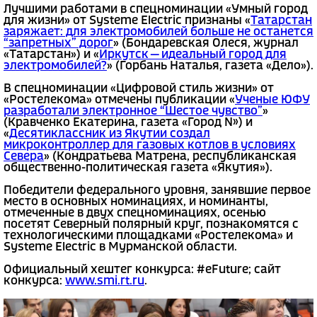
Лучшими работами в спецноминации «Умный город
для жизни» от Systeme Electric признаны «
Татарстан
заряжает: для электромобилей больше не останется
“запретных” дорог
» (Бондаревская Олеся, журнал
«Татарстан») и «
Иркутск — идеальный город для
электромобилей?
» (Горбань Наталья, газета «Дело»).
В спецноминации «Цифровой стиль жизни» от
«Ростелекома» отмечены публикации «
Ученые ЮФУ
разработали электронное “Шестое чувство”
»
(Кравченко Екатерина, газета «Город N») и
«
Десятиклассник из Якутии создал
микроконтроллер для газовых котлов в условиях
Севера
» (Кондратьева Матрена, республиканская
общественно-политическая газета «Якутия»).
Победители федерального уровня, занявшие первое
место в основных номинациях, и номинанты,
отмеченные в двух спецноминациях, осенью
посетят Северный полярный круг, познакомятся с
технологическими площадками «Ростелекома» и
Systeme Electric в Мурманской области.
Официальный хештег конкурса: #eFuture; сайт
конкурса:
www.smi.rt.ru
.