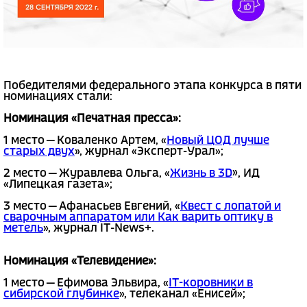
Победителями федерального этапа конкурса в пяти
номинациях стали:
Номинация «Печатная пресса»:
1 место — Коваленко Артем, «
Новый ЦОД лучше
старых двух
», журнал «Эксперт-Урал»;
2 место — Журавлева Ольга, «
Жизнь в 3D
», ИД
«Липецкая газета»;
3 место — Афанасьев Евгений, «
Квест с лопатой и
сварочным аппаратом или Как варить оптику в
метель
», журнал IT-News+.
Номинация «Телевидение»:
1 место — Ефимова Эльвира, «
IT-коровники в
сибирской глубинке
», телеканал «Енисей»;