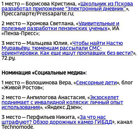
1 место — Борисова Кристина, «
Школьник из Пскова
разработал приложение “Электронный дневник”
»,
Прессапарте/Pressaparte.ru;
2 место — Хромова Светлана, «
Удивительные и
полезные разработки пензенских ученых
», ИА
«Пенза-Пресс»;
3 место — Мальцева Юлия, «
Чтобы найти Настю
Муравьёву, тюменцам рассылали СМС-
ориентировки. Как еще ищут пропавших без вести?
»,
72.ру.
Номинация «Социальные медиа»:
1 место — Волошинова Вера, «
Сенсорные дети
», блог
«Живой Ростов»;
2 место — Анпилогова Анастасия, «
Экзоскелет
поднимает с инвалидной коляски: личный опыт
использования
», «Яндекс.Дзен»;
3 место — Перфильев Никита, «
За что нас
штрафуют? Обзор дорожных камер ГИБДД
», канал
Technomode.