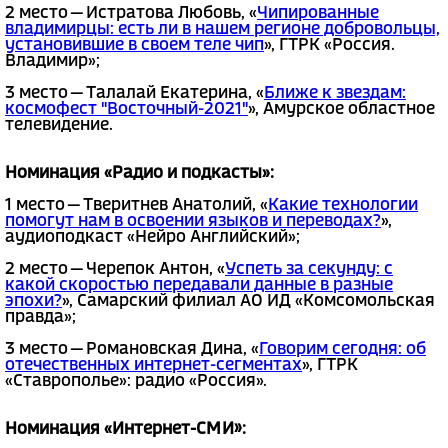
2 место — Истратова Любовь, «
Чипированные
владимирцы: есть ли в нашем регионе добровольцы,
установившие в своем теле чип
», ГТРК «Россия.
Владимир»;
3 место — Талалай Екатерина, «
Ближе к звездам:
космофест "Восточный-2021"
», Амурское областное
телевидение.
Номинация «Радио и подкасты»:
1 место — Тверитнев Анатолий, «
Какие технологии
помогут нам в освоении языков и переводах?
»,
аудиоподкаст «Нейро Английский»;
2 место — Черепок Антон, «
Успеть за секунду: с
какой скоростью передавали данные в разные
эпохи?
», Самарский филиал АО ИД «Комсомольская
правда»;
3 место — Романовская Дина, «
Говорим сегодня: об
отечественных интернет-сегментах
», ГТРК
«Ставрополье»: радио «Россия».
Номинация «Интернет-СМИ»: