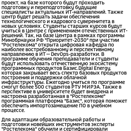
проект, на базе которого будут проходить
подготовку и переподготовку будущие
специалисты актуальных ИТ-направлений. Также
центр будет решать задачи обеспечения
технологического и кадрового суверенитета в
новых условиях. Студенты старших курсов будут
учиться в Центре с применением отечественных ИТ-
решений. Так, на базе Центра в рамках программы
Минобрнауки РФ "Приоритет-2030" при участии
"Ростелекома" открыта цифровая кафедра по
наиболее востребованному и перспективному
направлению в ИТ — DevOps-разработки. В
программе обучения преподаватели и студенты
будут использовать отечественную экосистему
программных продуктов Базис.Digital Energy,
которая закрывает весь спектр базовых продуктов
построения и поддержки облачной
инфраструктуры. Ежегодно учиться по программе
смогут более 500 студентов РТУ МИРЭА. Также в
перспективе в университете будет внедрена и
настроена разработанная в "Ростелекоме"
программная платформа "Базис", которая поможет
обеспечить импортозамещение ПО в учебном
процессе.
Для адаптации образовательной работы и
подготовки новейших инструментов эксперты
"Ростелекома" обучили и сертифицировали