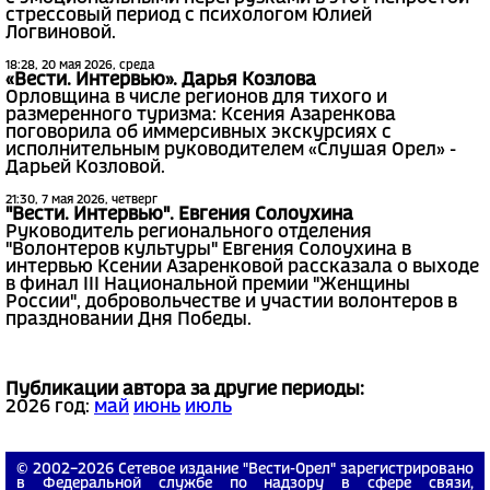
стрессовый период с психологом Юлией
Логвиновой.
18:28, 20 мая 2026, среда
«Вести. Интервью». Дарья Козлова
Орловщина в числе регионов для тихого и
размеренного туризма: Ксения Азаренкова
поговорила об иммерсивных экскурсиях с
исполнительным руководителем «Слушая Орел» -
Дарьей Козловой.
21:30, 7 мая 2026, четверг
"Вести. Интервью". Евгения Солоухина
Руководитель регионального отделения
"Волонтеров культуры" Евгения Солоухина в
интервью Ксении Азаренковой рассказала о выходе
в финал III Национальной премии "Женщины
России", добровольчестве и участии волонтеров в
праздновании Дня Победы.
Публикации автора за другие периоды:
2026 год:
май
июнь
июль
© 2002−2026 Сетевое издание "Вести-Орел" зарегистрировано
в Федеральной службе по надзору в сфере связи,