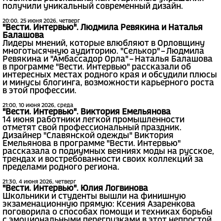
получили уникальный современный дизайн.
20:00, 25 июня 2026, четверг
"Вести. Интервью". Людмила Ревякина и Наталья
Балашова
Лидеры мнений, которые влюбляют в Орловщину
многотысячную аудиторию. "Селькор" – Людмила
Ревякина и "Амбассадор Орла" – Наталья Балашова
в программе "Вести. Интервью" рассказали об
интересных местах родного края и обсудили плюсы
и минусы блогинга, возможности карьерного роста
в этой профессии.
21:00, 10 июня 2026, среда
"Вести. Интервью". Виктория Емельянова
14 июня работники легкой промышленности
отметят свой профессиональный праздник.
Дизайнер "Славянской одежды" Виктория
Емельянова в программе "Вести. Интервью"
рассказала о подиумных веяниях моды на русское,
трендах и востребованности своих коллекций за
пределами родного региона.
21:30, 4 июня 2026, четверг
"Вести. Интервью". Юлия Логвинова
Школьники и студенты вышли на финишную
экзаменационную прямую: Ксения Азаренкова
поговорила о способах помощи и техниках борьбы
с эмоциональными перегрузками в этот непростой