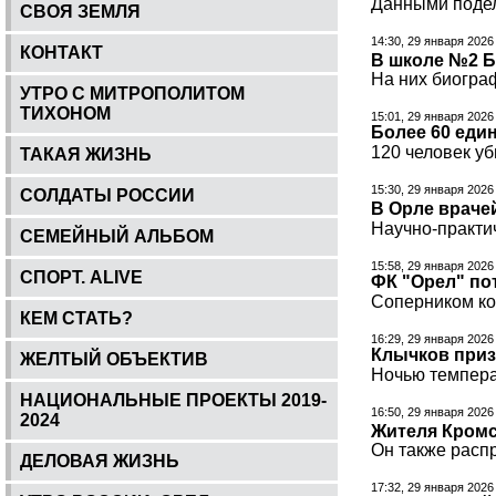
Данными подел
СВОЯ ЗЕМЛЯ
14:30, 29 января 2026
КОНТАКТ
В школе №2 Б
На них биогра
УТРО С МИТРОПОЛИТОМ
ТИХОНОМ
15:01, 29 января 2026
Более 60 еди
120 человек у
ТАКАЯ ЖИЗНЬ
15:30, 29 января 2026
СОЛДАТЫ РОССИИ
В Орле враче
Научно-практи
СЕМЕЙНЫЙ АЛЬБОМ
15:58, 29 января 2026
СПОРТ. ALIVE
ФК "Орел" по
Соперником ко
КЕМ СТАТЬ?
16:29, 29 января 2026
Клычков приз
ЖЕЛТЫЙ ОБЪЕКТИВ
Ночью темпера
НАЦИОНАЛЬНЫЕ ПРОЕКТЫ 2019-
16:50, 29 января 2026
2024
Жителя Кромс
Он также расп
ДЕЛОВАЯ ЖИЗНЬ
17:32, 29 января 2026