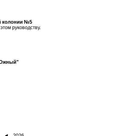
й колонии №5
этом руководству.
"Южный"
◄
2026