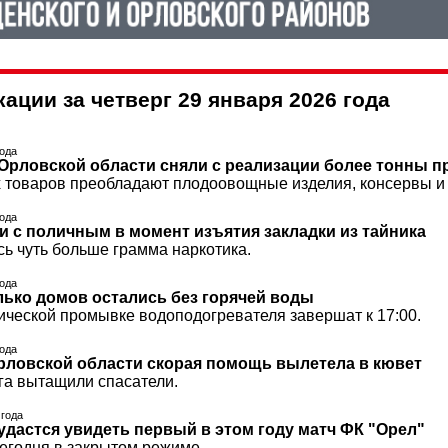
ации за четверг 29 января 2026 года
года
в Орловской области сняли с реализации более тонны 
 товаров преобладают плодоовощные изделия, консервы и
года
и с поличным в момент изъятия закладки из тайника
сь чуть больше грамма наркотика.
года
лько домов остались без горячей воды
ической промывке водоподогревателя завершат к 17:00.
года
Орловской области скорая помощь вылетела в кювет
га вытащили спасатели.
 года
удастся увидеть первый в этом году матч ФК "Орел"
сегодня в закрытом режиме.