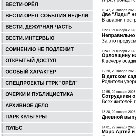
ВЕСТИ-ОРЁЛ
10:47, 29 января 2026
Две "Лады" н
ВЕСТИ-ОРЁЛ. СОБЫТИЯ НЕДЕЛИ
В аварии пост
ВЕСТИ. ДЕЖУРНАЯ ЧАСТЬ
11:20, 29 января 2026
Неправильно 
ВЕСТИ. ИНТЕРВЬЮ
За это предус
СОМНЕНИЮ НЕ ПОДЛЕЖИТ
11:49, 29 января 2026
Орловщину н
ОТКРЫТЫЙ ДОСТУП
К вечеру осадк
ОСОБЫЙ ХАРАКТЕР
12:20, 29 января 2026
В детском са
Родители уверя
СПЕЦПРОЕКТЫ ГТРК "ОРЁЛ"
12:55, 29 января 2026
ОЧЕРКИ И ПУБЛИЦИСТИКА
Сотрудники о
Всех жителей 
АРХИВНОЕ ДЕЛО
13:20, 29 января 2026
ПАРК КУЛЬТУРЫ
Дневной выпу
ПУЛЬС
14:01, 29 января 2026
Марс-Артей и