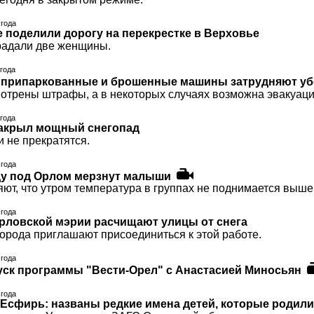
 года
е поделили дорогу на перекрестке в Верховье
радали две женщины.
 года
припаркованные и брошенные машины затрудняют убо
мотрены штрафы, а в некоторых случаях возможна эвакуац
 года
акрыл мощный снегопад
и не прекратятся.
 года
ду под Орлом мерзнут малыши
ют, что утром температура в группах не поднимается выше 
 года
рловской мэрии расчищают улицы от снега
города приглашают присоединиться к этой работе.
 года
ск программы "Вести-Орел" с Анастасией Миносьян
 года
 Есфирь: названы редкие имена детей, которые родили