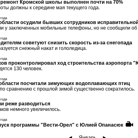
ремонт Кромской школы выполнен почти на 70%
оты должны к середине мая текущего года.
 года
области осудили бывших сотрудников исправительно
и у заключенных мобильные телефоны, но не сообщили об 
 года
дителям советуют снизить скорость из-за снегопада
азуется снежный накат и гололедица.
 года
ов проконтролировал ход строительства аэропорта 
дятся 130 человек.
 года
области посчитали зимующих водоплавающих птиц
 по сравнению с прошлой зимой существенно сократилось.
 года
и реже разводиться
аков немного увеличилось.
 года
уск программы "Вести-Орел" с Юлией Опанасюк
◄
Январь
►