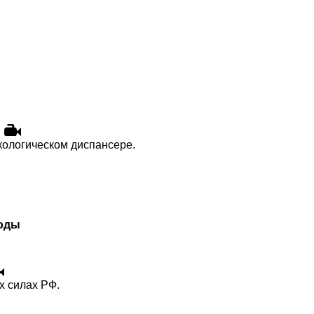
кологическом диспансере.
годы
х силах РФ.