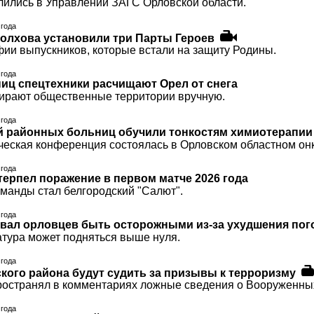
ились в Управлении ЗАГС Орловской области.
 года
олхова установили три Парты Героев
фии выпускников, которые встали на защиту Родины.
 года
ниц спецтехники расчищают Орел от снега
бирают общественные территории вручную.
 года
й районных больниц обучили тонкостям химиотерапии
ческая конференция состоялась в Орловском областном он
 года
терпел поражение в первом матче 2026 года
манды стал белгородский "Салют".
 года
вал орловцев быть осторожными из-за ухудшения по
тура может подняться выше нуля.
 года
кого района будут судить за призывы к терроризму
ространял в комментариях ложные сведения о Вооруженны
 года