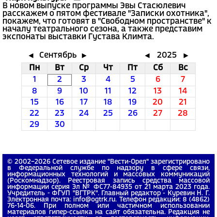
В новом выпуске программы Эвы Стасюлевич
расскажем о пятом фестивале "Записки охотника",
покажем, что готовят в "Свободном пространстве" к
началу театрального сезона, а также представим
экспонаты выставки Густава Климта.
Сентябрь
2025
◄
►
◄
►
Пн
Вт
Ср
Чт
Пт
Сб
Вс
1
2
3
4
5
6
7
8
9
10
11
12
13
14
15
16
17
18
19
20
21
22
23
24
25
26
27
28
29
30
© 2002−2026 Сетевое издание "Вести-Орел" зарегистрировано
в Федеральной службе по надзору в сфере связи,
информационных технологий и массовых коммуникаций
(Роскомнадзор). Реестровая запись средства массовой
информации серия Эл № ФС77-84935 от 21 марта 2023 года.
Учредитель - ФГУП "ВГТРК". Главный редактор - Куревин Н. Г.
Электронная почта: info@ogtrk.ru. Телефон редакции: 8 (4862)
76-14-06. При полном или частичном использовании
материалов гипер-ссылка на сайт обязательна. Редакция не