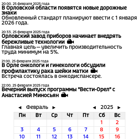
20:00, 25 февраля 2025 года
В Орловской области появятся новые дорожные
знаки
Обновленный стандарт планируют ввести с 1 января
2026 года.
20:33, 25 февраля 2025 года
Орловский завод приборов начинает внедрять
бережливые технологии
Главная цель — увеличить производительность
труда минимум на 5%.
21:00, 25 февраля 2025 года
В Орле онкологи и гинекологи обсудили
профилактику рака шейки матки
Встреча состоялась в онкодиспансере.
22:00, 25 февраля 2025 года
Вечерний выпуск программы "Вести-Орел" с
Анастасией Миносьян
Февраль
2025
◄
►
◄
►
Пн
Вт
Ср
Чт
Пт
Сб
Вс
1
2
3
4
5
6
7
8
9
10
11
12
13
14
15
16