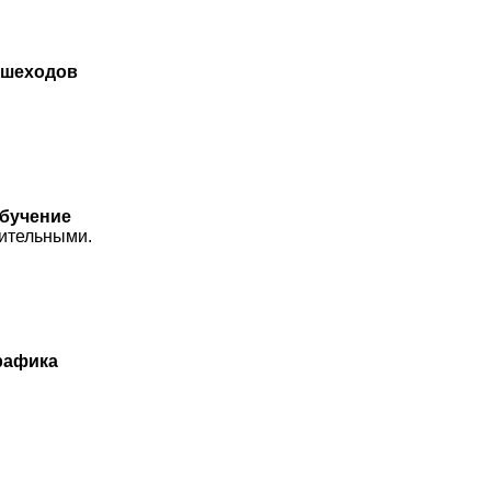
пешеходов
обучение
ительными.
рафика