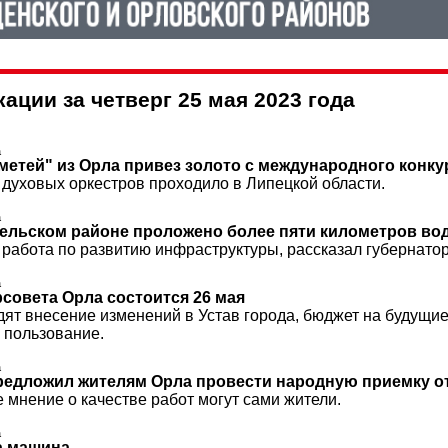
ации за четверг 25 мая 2023 года
а
метей" из Орла привез золото с международного конку
духовых оркестров проходило в Липецкой области.
а
ельском районе проложено более пяти километров во
т работа по развитию инфраструктуры, рассказал губернато
а
рсовета Орла состоится 26 мая
дят внесение изменений в Устав города, бюджет на будущи
 пользование.
а
редложил жителям Орла провести народную приемку 
 мнение о качестве работ могут сами жители.
а
а машина