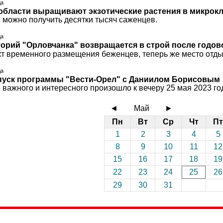
да
области выращивают экзотические растения в микрок
и можно получить десятки тысяч саженцев.
да
торий "Орловчанка" возвращается в строй после годо
кт временного размещения беженцев, теперь же место отды
да
уск программы "Вести-Орел" с Даниилом Борисовым
 важного и интересного произошло к вечеру 25 мая 2023 го
◄
Май
►
Пн
Вт
Ср
Чт
Пт
1
2
3
4
5
8
9
10
11
12
15
16
17
18
19
22
23
24
25
26
29
30
31