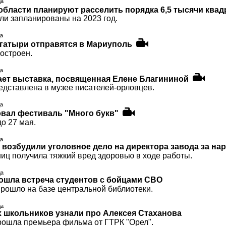
да
области планируют расселить порядка 6,5 тысячи ква
ли запланированы на 2023 год.
да
гатыри отправятся в Мариуполь
остроен.
да
ает выставка, посвященная Елене Благининой
едставлена в музее писателей-орловцев.
да
овал фестиваль "Много букв"
о 27 мая.
да
 возбудили уголовное дело на директора завода за на
ниц получила тяжкий вред здоровью в ходе работы.
да
ошла встреча студентов с бойцами СВО
рошло на базе центральной библиотеки.
да
х школьников узнали про Алексея Стаханова
рошла премьера фильма от ГТРК "Орел".