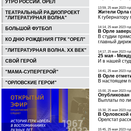
УТРО РОССИИ. ОРЕЛ
13:59, 25 мая 2023 го
Жители Орла 
ТЕАТРАЛЬНЫЙ РАДИОПРОЕКТ
К губернатору 
"ЛИТЕРАТУРНАЯ ВОЛНА"
14:14, 25 мая 2023 го
БОЛЬШОЙ ФУТБОЛ
В Орле завер
В студии прям
КО ДНЮ РОЖДЕНИЯ ГТРК "ОРЕЛ"
главный дириж
"ЛИТЕРАТУРНАЯ ВОЛНА. ХХ ВЕК"
14:17, 25 мая 2023 го
25 мая - Меж
СВОЙ ГЕРОЙ
И в нашей студ
14:41, 25 мая 2023 го
"МАМА-СУПЕРГЕРОЙ"
В Орле отмет
В настоящем п
"ОРЛОВСКИЕ ГЕРОИ"
15:00, 25 мая 2023 го
Опубликован 
Выплаты по лин
15:30, 25 мая 2023 го
В Орловской 
Орелстат расск
15:45, 25 мая 2023 го