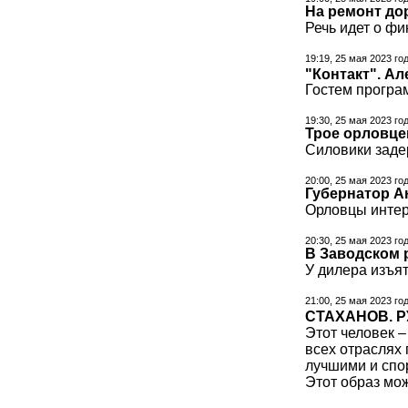
На ремонт до
Речь идет о ф
19:19, 25 мая 2023 го
"Контакт". Ал
Гостем програ
19:30, 25 мая 2023 го
Трое орловце
Силовики заде
20:00, 25 мая 2023 го
Губернатор А
Орловцы интер
20:30, 25 мая 2023 го
В Заводском 
У дилера изъят
21:00, 25 мая 2023 го
СТАХАНОВ. 
Этот человек –
всех отраслях
лучшими и спо
Этот образ мож