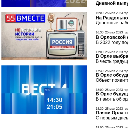
Дневной выпу
16:00, 25 мая 2023 го
На Раздольно
Дорожные рабо
16:30, 25 мая 2023 го
В Орловской 
В 2022 году п
17:00, 25 мая 2023 го
В Орле выбра
В честь гряду
17:30, 25 мая 2023 го
В Орле обсуд
Объект появитс
18:00, 25 мая 2023 го
В Орле будущ
В память об о
18:30, 25 мая 2023 го
Пляжи Орла г
С первым днем
19:00, 25 мая 2023 го