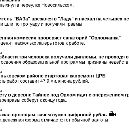
пыхнул в переулке Новосильском.
а
итель "ВАЗа" врезался в "Ладу" и наехал на четырех 
и шли по тротуару и получили травмы.
а
нная комиссия проверяет санаторий "Орловчанка"
енят, насколько лагерь готов к работе.
да
области три человека получили дипломы, не проходя 
 освоения образовательной программы признаны недейств
да
ньковском районе стартовал капремонт ЦРБ
ть работ составит 47,9 миллиона рублей.
да
сту в деревне Тайное под Орлом идут с опережением г
реправы соберут к концу года.
да
казал орловцам, зачем нужен цифровой рубль
та денежная форма отличается от обычной валюты.