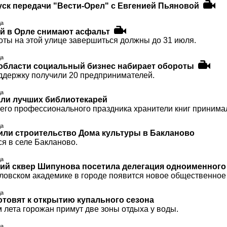
ск передачи "Вести-Орел" с Евгенией Пьяновой
да
й в Орле снимают асфальт
ты на этой улице завершиться должны до 31 июля.
да
области социальный бизнес набирает обороты
оддержку получили 20 предпринимателей.
да
ли лучших библиотекарей
щего профессионального праздника хранители книг принима
да
или строительство Дома культуры в Бакланово
я в селе Бакланово.
да
ий сквер Шипунова посетила делегация одноименного 
рловском академике в городе появится новое общественное
да
отовят к открытию купального сезона
 лета горожан примут две зоны отдыха у воды.
да