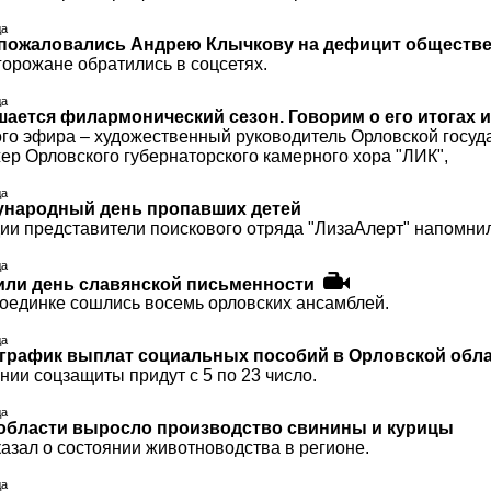
да
пожаловались Андрею Клычкову на дефицит обществе
горожане обратились в соцсетях.
да
шается филармонический сезон. Говорим о его итогах 
ого эфира – художественный руководитель Орловской госу
ер Орловского губернаторского камерного хора "ЛИК",
да
дународный день пропавших детей
ии представители поискового отряда "ЛизаАлерт" напомнил
да
или день славянской письменности
оединке сошлись восемь орловских ансамблей.
да
график выплат социальных пособий в Орловской обла
ии соцзащиты придут с 5 по 23 число.
да
области выросло производство свинины и курицы
азал о состоянии животноводства в регионе.
да