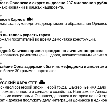
рог в Орловском округе выделено 237 миллионов рубл
инансировании в рамках нацпроекта.
да
ексей Карлов
ммы стал руководитель департамента образования Орловск
да
в пытались украсть гараж
ржали похитителей во время демонтажа конструкции.
да
ндрей Клычков принял граждан по личным вопросам
есовались ремонтом крыш, дорог, некачественным капита
да
районе Орла задержан сбытчик мефедрона и амфетам
о более 30 граммов наркотиков.
да
РУССКИЙ ХАРАКТЕР
 символ советской эпохи. Герой труда, шахтер чье имя да
 промышленности и сельского хозяйства. Наш земляк Алекс
рными качествами. Он навсегда вошел в историю нашей стра
ет и должен послужить делу интеграции Донбасса в единое