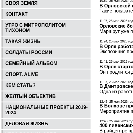
10:52, 25 мая 2023 го
СВОЯ ЗЕМЛЯ
В Орловской 
Такие показате
КОНТАКТ
11:07, 25 мая 2023 го
УТРО С МИТРОПОЛИТОМ
Орловские бо
ТИХОНОМ
Маршрут уже п
ТАКАЯ ЖИЗНЬ
11:24, 25 мая 2023 го
В Орле работ
Экспозиция пр
СОЛДАТЫ РОССИИ
11:41, 25 мая 2023 го
СЕМЕЙНЫЙ АЛЬБОМ
В Орле старт
Он продлится д
СПОРТ. ALIVE
11:57, 25 мая 2023 го
КЕМ СТАТЬ?
В Дмитровске
Одна из работ
ЖЕЛТЫЙ ОБЪЕКТИВ
12:43, 25 мая 2023 го
В Болхове пр
НАЦИОНАЛЬНЫЕ ПРОЕКТЫ 2019-
Мероприятие п
2024
12:46, 25 мая 2023 го
ДЕЛОВАЯ ЖИЗНЬ
400 ливенски
В райцентре п