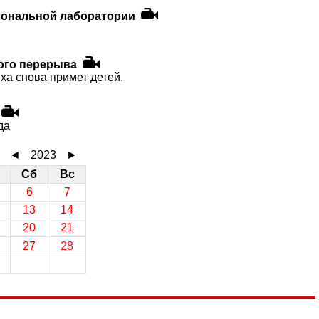
лональной лаборатории
вого перерыва
ха снова примет детей.
да
◄
2023
►
Сб
Вс
6
7
13
14
20
21
27
28