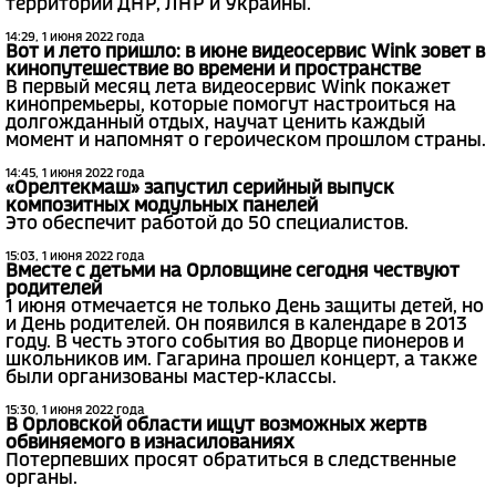
территорий ДНР, ЛНР и Украины.
14:29, 1 июня 2022 года
Вот и лето пришло: в июне видеосервис Wink зовет в
кинопутешествие во времени и пространстве
В первый месяц лета видеосервис Wink покажет
кинопремьеры, которые помогут настроиться на
долгожданный отдых, научат ценить каждый
момент и напомнят о героическом прошлом страны.
14:45, 1 июня 2022 года
«Орелтекмаш» запустил серийный выпуск
композитных модульных панелей
Это обеспечит работой до 50 специалистов.
15:03, 1 июня 2022 года
Вместе с детьми на Орловщине сегодня чествуют
родителей
1 июня отмечается не только День защиты детей, но
и День родителей. Он появился в календаре в 2013
году. В честь этого события во Дворце пионеров и
школьников им. Гагарина прошел концерт, а также
были организованы мастер-классы.
15:30, 1 июня 2022 года
В Орловской области ищут возможных жертв
обвиняемого в изнасилованиях
Потерпевших просят обратиться в следственные
органы.