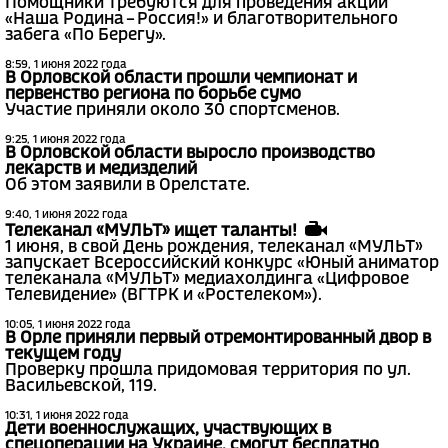
Помощники требуются для проведения акции
«Наша Родина – Россия!» и благотворительного
забега «По Берегу».
8:59, 1 июня 2022 года
В Орловской области прошли чемпионат и
первенство региона по борьбе сумо
Участие приняли около 30 спортсменов.
9:25, 1 июня 2022 года
В Орловской области выросло производство
лекарств и медизделий
Об этом заявили в Орелстате.
9:40, 1 июня 2022 года
Телеканал «МУЛЬТ» ищет таланты!
1 июня, в свой День рождения, телеканал «МУЛЬТ»
запускает Всероссийский конкурс «Юный аниматор
телеканала «МУЛЬТ» медиахолдинга «Цифровое
Телевидение» (ВГТРК и «Ростелеком»).
10:05, 1 июня 2022 года
В Орле приняли первый отремонтированный двор в
текущем году
Проверку прошла придомовая территория по ул.
Васильевской, 119.
10:31, 1 июня 2022 года
Дети военнослужащих, участвующих в
спецоперации на Украине, смогут бесплатно