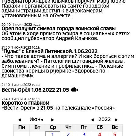
Губернатор Андрей Клычков поручил мэру Юрию
Парахин организовать на сайте городской
администрации доступ к видеокамерам,
установленным на объекте.
20:40, 1 июня 2022 года
Орел получит символ города воинской славы
Об этом в ходе прямого эфира в социальных сетях
сообщил губернатор Андрей Клычков.
21:30, 1 июня 2022 года
"Пульс" с Еленой Литинской. 1.06.2022
- Что такое астма и аллергия? И как бороться с этим
заболеванием? - Патологии щитовидной железы.
Симптомы, лечение и профилактика. - Полезные
свойства корицы в рубрике «Здоровье по-
домашнему».
21:40, 1 июня 2022 года
Вести-Орёл 1.06.2022 21:05
21:40, 1 июня 2022 года
Коротко о главном
«Вести-Орел» в 21:05 на телеканале «Россия».
Июнь
2022
◄
►
◄
►
Пн
Вт
Ср
Чт
Пт
Сб
Вс
1
2
3
4
5