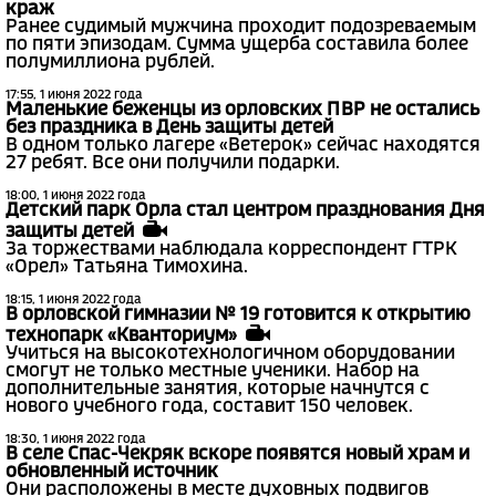
краж
Ранее судимый мужчина проходит подозреваемым
по пяти эпизодам. Сумма ущерба составила более
полумиллиона рублей.
17:55, 1 июня 2022 года
Маленькие беженцы из орловских ПВР не остались
без праздника в День защиты детей
В одном только лагере «Ветерок» сейчас находятся
27 ребят. Все они получили подарки.
18:00, 1 июня 2022 года
Детский парк Орла стал центром празднования Дня
защиты детей
За торжествами наблюдала корреспондент ГТРК
«Орел» Татьяна Тимохина.
18:15, 1 июня 2022 года
В орловской гимназии № 19 готовится к открытию
технопарк «Кванториум»
Учиться на высокотехнологичном оборудовании
смогут не только местные ученики. Набор на
дополнительные занятия, которые начнутся с
нового учебного года, составит 150 человек.
18:30, 1 июня 2022 года
В селе Спас-Чекряк вскоре появятся новый храм и
обновленный источник
Они расположены в месте духовных подвигов