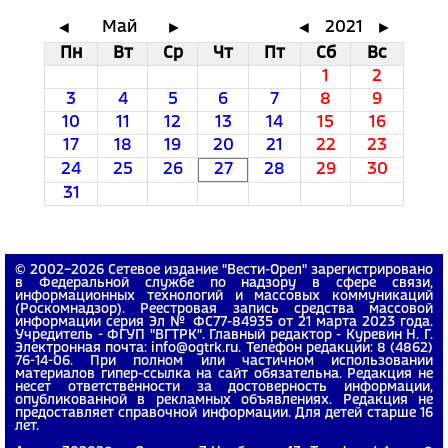
Май
2021
◄
►
◄
►
Пн
Вт
Ср
Чт
Пт
Сб
Вс
1
2
3
4
5
6
7
8
9
10
11
12
13
14
15
16
17
18
19
20
21
22
23
24
25
26
27
28
29
30
31
© 2002−2026 Сетевое издание "Вести-Орел" зарегистрировано
в Федеральной службе по надзору в сфере связи,
информационных технологий и массовых коммуникаций
(Роскомнадзор). Реестровая запись средства массовой
информации серия Эл № ФС77-84935 от 21 марта 2023 года.
Учредитель - ФГУП "ВГТРК". Главный редактор - Куревин Н. Г.
Электронная почта: info@ogtrk.ru. Телефон редакции: 8 (4862)
76-14-06. При полном или частичном использовании
материалов гипер-ссылка на сайт обязательна. Редакция не
несет ответственности за достоверность информации,
опубликованной в рекламных объявлениях. Редакция не
предоставляет справочной информации. Для детей старше 16
лет.