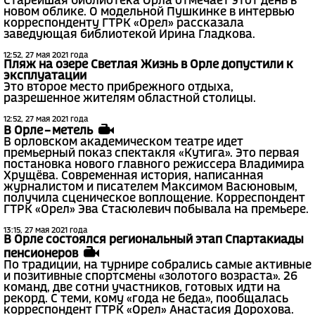
Старейшая библиотека Орла отмечает этот день в
новом облике. О модельной Пушкинке в интервью
корреспонденту ГТРК «Орел» рассказала
заведующая библиотекой Ирина Гладкова.
12:52, 27 мая 2021 года
Пляж на озере Светлая Жизнь в Орле допустили к
эксплуатации
Это второе место прибрежного отдыха,
разрешенное жителям областной столицы.
12:52, 27 мая 2021 года
В Орле – метель
В орловском академическом театре идет
премьерный показ спектакля «Кутига». Это первая
постановка нового главного режиссера Владимира
Хрущёва. Современная история, написанная
журналистом и писателем Максимом Васюновым,
получила сценическое воплощение. Корреспондент
ГТРК «Орел» Эва Стасюлевич побывала на премьере.
13:15, 27 мая 2021 года
В Орле состоялся региональный этап Спартакиады
пенсионеров
По традиции, на турнире собрались самые активные
и позитивные спортсмены «золотого возраста». 26
команд, две сотни участников, готовых идти на
рекорд. С теми, кому «года не беда», пообщалась
корреспондент ГТРК «Орел» Анастасия Дорохова.