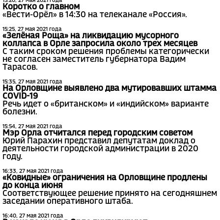
15:20, 27 мая 2021 года
Коротко о главном
«Вести-Орёл» в 14:30 на телеканале «Россия».
15:25, 27 мая 2021 года
«Зелёная Роща» на ликвидацию мусорного
коллапса в Орле запросила около трех месяцев
С таким сроком решения проблемы категорически
не согласен заместитель губернатора Вадим
Тарасов.
15:35, 27 мая 2021 года
На Орловщине выявлено два мутировавших штамма
COVID-19
Речь идет о «британском» и «индийском» варианте
болезни.
15:54, 27 мая 2021 года
Мэр Орла отчитался перед городским советом
Юрий Парахин представил депутатам доклад о
деятельности городской администрации в 2020
году.
16:33, 27 мая 2021 года
«Ковидные» ограничения на Орловщине продлены
до конца июня
Соответствующее решение принято на сегодняшнем
заседании оперативного штаба.
16:40, 27 мая 2021 года