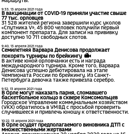
маршруты.
9:33, 13 апреля 2021 года
В вакцинации от COVID-19 приняли участие свыше
77 тыс. орловцев
31 528 жителей региона завершили курс уколов
«Спутника V», 45 800 человек получили первый
компонент препарата. Для записи на прививку
доступно 10 711 свободных слотов.
9:40, 13 апреля 2021 года
Семилетняя Варвара Денисова продолжает
покорять турниры по брейкингу
В активе юной орловчанки есть и награда
международного турнира. Кроме того, Варвара
Денисова успешно дебютировала на этапе
Чемпионата России по брейкингу. Из Санкт-
Петербурга девочка также привезла серебро.
9:52, 13 апреля 2021 года
В Орле могут наказать парня, сломавшего
баскетбольное кольцо в сквере Комсомольцев
Городское Управление коммунальным хозяйством
(УКХ) обратилось в УМВД с просьбой проверить
случившееся и привлечь юношу к ответственности.
10:22, 13 апреля 2021 года
В Орле осудят предполагаемого виновника ДТП с
множественными жертвами