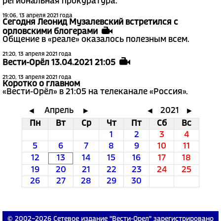
региональная прокуратура.
19:06, 13 апреля 2021 года
Сегодня Леонид Музалевский встретился с
орловскими блогерами
Общение в «реале» оказалось полезным всем.
21:20, 13 апреля 2021 года
Вести-Орёл 13.04.2021 21:05
21:20, 13 апреля 2021 года
Коротко о главном
«Вести-Орёл» в 21:05 на телеканале «Россия».
Апрель
2021
◄
►
◄
►
Пн
Вт
Ср
Чт
Пт
Сб
Вс
1
2
3
4
5
6
7
8
9
10
11
12
13
14
15
16
17
18
19
20
21
22
23
24
25
26
27
28
29
30
© 2002−2026 Сетевое издание "Вести-Орел" зарегистрировано