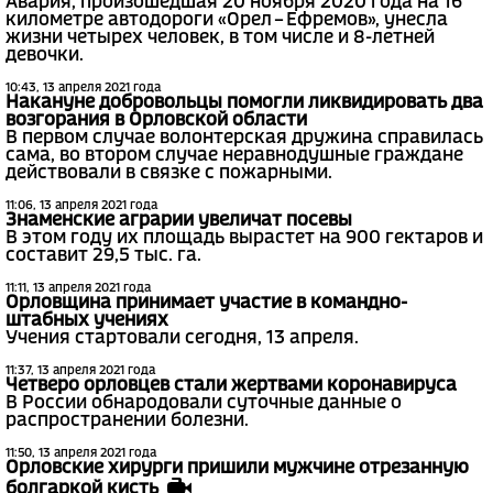
Авария, произошедшая 20 ноября 2020 года на 16
километре автодороги «Орел – Ефремов», унесла
жизни четырех человек, в том числе и 8-летней
девочки.
10:43, 13 апреля 2021 года
Накануне добровольцы помогли ликвидировать два
возгорания в Орловской области
В первом случае волонтерская дружина справилась
сама, во втором случае неравнодушные граждане
действовали в связке с пожарными.
11:06, 13 апреля 2021 года
Знаменские аграрии увеличат посевы
В этом году их площадь вырастет на 900 гектаров и
составит 29,5 тыс. га.
11:11, 13 апреля 2021 года
Орловщина принимает участие в командно-
штабных учениях
Учения стартовали сегодня, 13 апреля.
11:37, 13 апреля 2021 года
Четверо орловцев стали жертвами коронавируса
В России обнародовали суточные данные о
распространении болезни.
11:50, 13 апреля 2021 года
Орловские хирурги пришили мужчине отрезанную
болгаркой кисть