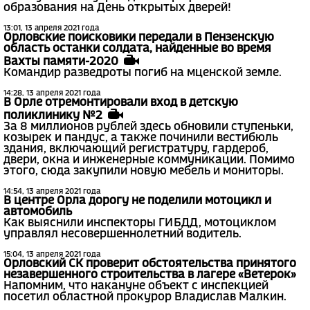
образования на День открытых дверей!
13:01, 13 апреля 2021 года
Орловские поисковики передали в Пензенскую
область останки солдата, найденные во время
Вахты памяти-2020
Командир разведроты погиб на мценской земле.
14:28, 13 апреля 2021 года
В Орле отремонтировали вход в детскую
поликлинику №2
За 8 миллионов рублей здесь обновили ступеньки,
козырек и пандус, а также починили вестибюль
здания, включающий регистратуру, гардероб,
двери, окна и инженерные коммуникации. Помимо
этого, сюда закупили новую мебель и мониторы.
14:54, 13 апреля 2021 года
В центре Орла дорогу не поделили мотоцикл и
автомобиль
Как выяснили инспекторы ГИБДД, мотоциклом
управлял несовершеннолетний водитель.
15:04, 13 апреля 2021 года
Орловский СК проверит обстоятельства принятого
незавершенного строительства в лагере «Ветерок»
Напомним, что накануне объект с инспекцией
посетил областной прокурор Владислав Малкин.