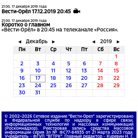
21:00, 17 декабря 2019 года
Вести-Орёл 17.12.2019 20:45
21:00, 17 декабря 2019 года
Коротко о главном
«Вести-Орёл» в 20:45 на телеканале «Россия».
Декабрь
2019
◄
►
◄
►
Пн
Вт
Ср
Чт
Пт
Сб
Вс
1
2
3
4
5
6
7
8
9
10
11
12
13
14
15
16
17
18
19
20
21
22
23
24
25
26
27
28
29
30
31
© 2002−2026 Сетевое издание "Вести-Орел" зарегистрировано
в Федеральной службе по надзору в сфере связи,
информационных технологий и массовых коммуникаций
(Роскомнадзор). Реестровая запись средства массовой
информации серия Эл № ФС77-84935 от 21 марта 2023 года.
Учредитель - ФГУП "ВГТРК". Главный редактор - Куревин Н. Г.