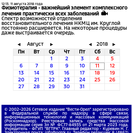
12:13, 11 августа 2018 года
Физиотерапия - важнейший элемент комплексного
лечения практически всех заболеваний
Спектр возможностей отделения
восстановительного лечения НКМЦ им. Круглой
постоянно расширяется. На некоторые процедуры
даже выстраивается очередь.
Август
2018
◄
►
◄
►
Пн
Вт
Ср
Чт
Пт
Сб
Вс
1
2
3
4
5
6
7
8
9
10
11
12
13
14
15
16
17
18
19
20
21
22
23
24
25
26
27
28
29
30
31
© 2002−2026 Сетевое издание "Вести-Орел" зарегистрировано
в Федеральной службе по надзору в сфере связи,
информационных технологий и массовых коммуникаций
(Роскомнадзор). Реестровая запись средства массовой
информации серия Эл № ФС77-84935 от 21 марта 2023 года.
Учредитель - ФГУП "ВГТРК". Главный редактор - Куревин Н. Г.
Электронная почта: info@ogtrk.ru. Телефон редакции: 8 (4862)