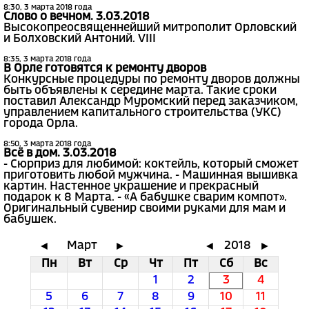
8:30, 3 марта 2018 года
Слово о вечном. 3.03.2018
Высокопреосвященнейший митрополит Орловский
и Болховский Антоний. VIII
8:35, 3 марта 2018 года
В Орле готовятся к ремонту дворов
Конкурсные процедуры по ремонту дворов должны
быть объявлены к середине марта. Такие сроки
поставил Александр Муромский перед заказчиком,
управлением капитального строительства (УКС)
города Орла.
8:50, 3 марта 2018 года
Всё в дом. 3.03.2018
- Сюрприз для любимой: коктейль, который сможет
приготовить любой мужчина. - Машинная вышивка
картин. Настенное украшение и прекрасный
подарок к 8 Марта. - «А бабушке сварим компот».
Оригинальный сувенир своими руками для мам и
бабушек.
Март
2018
◄
►
◄
►
Пн
Вт
Ср
Чт
Пт
Сб
Вс
1
2
3
4
5
6
7
8
9
10
11