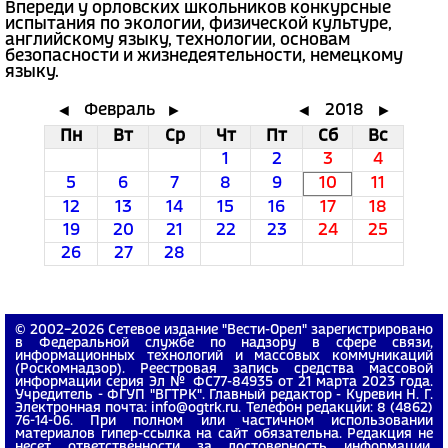
Впереди у орловских школьников конкурсные
испытания по экологии, физической культуре,
английскому языку, технологии, основам
безопасности и жизнедеятельности, немецкому
языку.
Февраль
2018
◄
►
◄
►
Пн
Вт
Ср
Чт
Пт
Сб
Вс
1
2
3
4
5
6
7
8
9
10
11
12
13
14
15
16
17
18
19
20
21
22
23
24
25
26
27
28
© 2002−2026 Сетевое издание "Вести-Орел" зарегистрировано
в Федеральной службе по надзору в сфере связи,
информационных технологий и массовых коммуникаций
(Роскомнадзор). Реестровая запись средства массовой
информации серия Эл № ФС77-84935 от 21 марта 2023 года.
Учредитель - ФГУП "ВГТРК". Главный редактор - Куревин Н. Г.
Электронная почта: info@ogtrk.ru. Телефон редакции: 8 (4862)
76-14-06. При полном или частичном использовании
материалов гипер-ссылка на сайт обязательна. Редакция не
несет ответственности за достоверность информации,