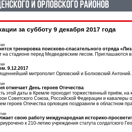
ации за субботу 9 декабря 2017 года
года
оится тренировка поисково-спасательного отряда «Лиз
т на стадионе перед Медведевским лесом. Приглашаются 
года
м. 9.12.2017
щеннейший митрополит Орловский и Болховский Антоний. 
года
ия отмечает День героев Отечества
ть этой даты в Кремле проходит торжественный приём, на к
ерои Советского Союза, Российской Федерации и кавалеры о
нем героев Отечества орловцев поздравили в областном пра
 года
лжает свою работу международная историко-просвети
иурочено к 210-летию учреждения статута солдатского Гео