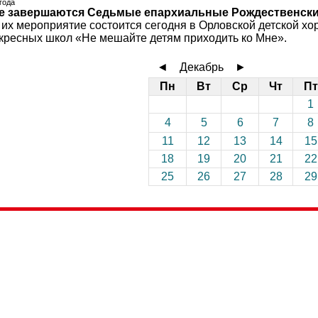
 года
е завершаются Седьмые епархиальные Рождественски
х мероприятие состоится сегодня в Орловской детской хор
кресных школ «Не мешайте детям приходить ко Мне».
◄
Декабрь
►
Пн
Вт
Ср
Чт
Пт
1
4
5
6
7
8
11
12
13
14
15
18
19
20
21
22
25
26
27
28
29