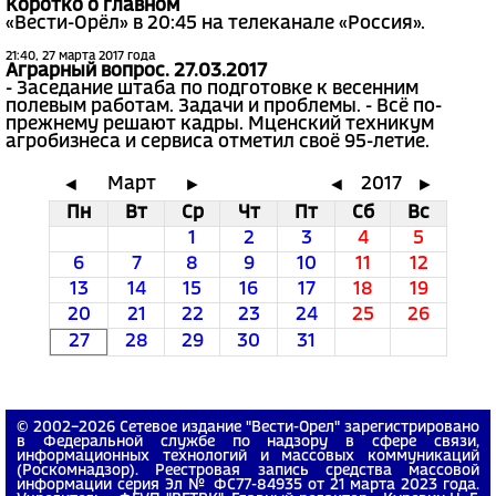
Коротко о главном
«Вести-Орёл» в 20:45 на телеканале «Россия».
21:40, 27 марта 2017 года
Аграрный вопрос. 27.03.2017
- Заседание штаба по подготовке к весенним
полевым работам. Задачи и проблемы. - Всё по-
прежнему решают кадры. Мценский техникум
агробизнеса и сервиса отметил своё 95-летие.
Март
2017
◄
►
◄
►
Пн
Вт
Ср
Чт
Пт
Сб
Вс
1
2
3
4
5
6
7
8
9
10
11
12
13
14
15
16
17
18
19
20
21
22
23
24
25
26
27
28
29
30
31
© 2002−2026 Сетевое издание "Вести-Орел" зарегистрировано
в Федеральной службе по надзору в сфере связи,
информационных технологий и массовых коммуникаций
(Роскомнадзор). Реестровая запись средства массовой
информации серия Эл № ФС77-84935 от 21 марта 2023 года.