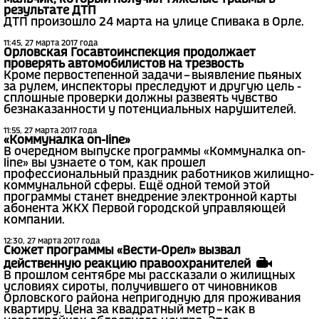
результате ДТП
ДТП произошло 24 марта на улице Спивака в Орле.
11:45, 27 марта 2017 года
Орловская Госавтоинспекция продолжает
проверять автомобилистов на трезвость
Кроме первостепенной задачи – выявление пьяных
за рулем, инспекторы преследуют и другую цель -
сплошные проверки должны развеять чувство
безнаказанности у потенциальных нарушителей.
11:55, 27 марта 2017 года
«Коммуналка on-line»
В очередном выпуске программы «Коммуналка on-
line» вы узнаете о том, как прошел
профессиональный праздник работников жилищно-
коммунальной сферы. Ещё одной темой этой
программы станет внедрение электронной карты
абонента ЖКХ Первой городской управляющей
компании.
12:30, 27 марта 2017 года
Сюжет программы «Вести-Орел» вызвал
действенную реакцию правоохранителей
В прошлом сентябре мы рассказали о жилищных
условиях сироты, получившего от чиновников
Орловского района непригодную для проживания
квартиру. Цена за квадратный метр – как в