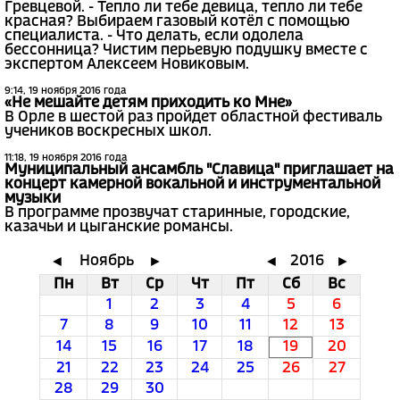
Гревцевой. - Тепло ли тебе девица, тепло ли тебе
красная? Выбираем газовый котёл с помощью
специалиста. - Что делать, если одолела
бессонница? Чистим перьевую подушку вместе с
экспертом Алексеем Новиковым.
9:14, 19 ноября 2016 года
«Не мешайте детям приходить ко Мне»
В Орле в шестой раз пройдет областной фестиваль
учеников воскресных школ.
11:18, 19 ноября 2016 года
Муниципальный ансамбль "Славица" приглашает на
концерт камерной вокальной и инструментальной
музыки
В программе прозвучат старинные, городские,
казачьи и цыганские романсы.
Ноябрь
2016
◄
►
◄
►
Пн
Вт
Ср
Чт
Пт
Сб
Вс
1
2
3
4
5
6
7
8
9
10
11
12
13
14
15
16
17
18
19
20
21
22
23
24
25
26
27
28
29
30