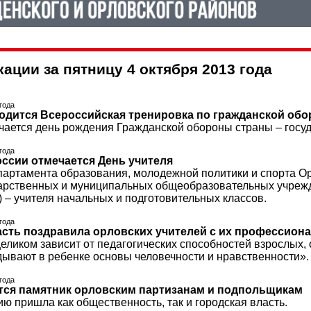
ации за пятницу 4 октября 2013 года
 года
одится Всероссийская тренировка по гражданской обо
ечается день рождения Гражданской обороны страны – госу
 года
оссии отмечается День учителя
артамента образования, молодежной политики и спорта Орло
арственных и муниципальных общеобразовательных учрежден
%) – учителя начальных и подготовительных классов.
 года
асть поздравила орловских учителей с их профессио
еликом зависит от педагогических способностей взрослых,
дывают в ребенке основы человечности и нравственности».
 года
тся памятник орловским партизанам и подпольщикам
ю пришла как общественность, так и городская власть.