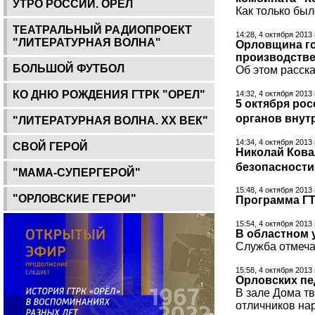
УТРО РОССИИ. ОРЕЛ
Как только был
ТЕАТРАЛЬНЫЙ РАДИОПРОЕКТ
14:28, 4 октября 2013
"ЛИТЕРАТУРНАЯ ВОЛНА"
Орловщина го
производств
БОЛЬШОЙ ФУТБОЛ
Об этом расск
КО ДНЮ РОЖДЕНИЯ ГТРК "ОРЕЛ"
14:32, 4 октября 2013
5 октября ро
органов внут
"ЛИТЕРАТУРНАЯ ВОЛНА. ХХ ВЕК"
14:34, 4 октября 2013
СВОЙ ГЕРОЙ
Николай Кова
безопасности
"МАМА-СУПЕРГЕРОЙ"
15:48, 4 октября 2013
"ОРЛОВСКИЕ ГЕРОИ"
Программа ГТР
15:54, 4 октября 2013
В областном 
Служба отмечае
15:58, 4 октября 2013
Орловских пе
В зале Дома тв
отличников на