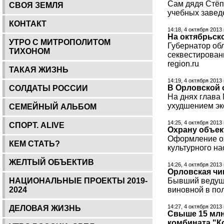
Сам дядя Стёп
СВОЯ ЗЕМЛЯ
учебных завед
КОНТАКТ
14:18, 4 октября 2013
На октябрьск
УТРО С МИТРОПОЛИТОМ
Губернатор об
ТИХОНОМ
секвестирован
region.ru
ТАКАЯ ЖИЗНЬ
14:19, 4 октября 2013
В Орловской 
СОЛДАТЫ РОССИИ
На днях глава 
ухудшением эк
СЕМЕЙНЫЙ АЛЬБОМ
14:25, 4 октября 2013
СПОРТ. ALIVE
Охрану объек
Оформление ох
КЕМ СТАТЬ?
культурного на
ЖЕЛТЫЙ ОБЪЕКТИВ
14:26, 4 октября 2013
Орловская чи
НАЦИОНАЛЬНЫЕ ПРОЕКТЫ 2019-
Бывший ведущи
2024
виновной в пол
14:27, 4 октября 2013
ДЕЛОВАЯ ЖИЗНЬ
Свыше 15 млн
комбината "К