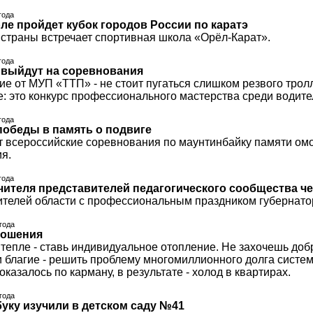
года
ле пройдет кубок городов России по каратэ
 страны встречает спортивная школа «Орёл-Карат».
года
выйдут на соревнования
е от МУП «ТТП» - не стоит пугаться слишком резвого трол
е: это конкурс профессионального мастерства среди водител
года
обеды в память о подвиге
т всероссийские соревнования по маунтинбайку памяти ом
я.
года
учителя представителей педагогического сообщества 
ителей области с профессиональным праздником губернатор
 года
ношения
 тепле - ставь индивидуальное отопление. Не захочешь доб
 благие - решить проблему многомиллионного долга систем
казалось по карману, в результате - холод в квартирах.
 года
уку изучили в детском саду №41