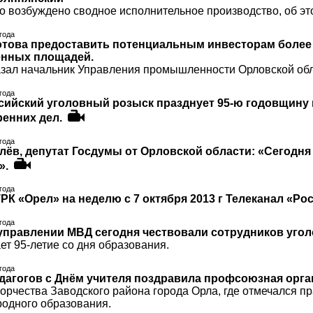
о возбуждено сводное исполнительное производство, об эт
 года
това предоставить потенциальным инвесторам более
енных площадей.
азал начальник Управления промышленности Орловской обл
 года
ссийский уголовный розыск празднует 95-ю годовщину 
ренних дел.
 года
лёв, депутат Госдумы от Орловской области: «Сегодня
».
 года
К «Орел» на неделю с 7 октября 2013 г Телеканал «Рос
 года
управлении МВД сегодня чествовали сотрудников уго
т 95-летие со дня образования.
 года
дагогов с Днём учителя поздравила профсоюзная орга
орчества Заводского района города Орла, где отмечался п
родного образования.