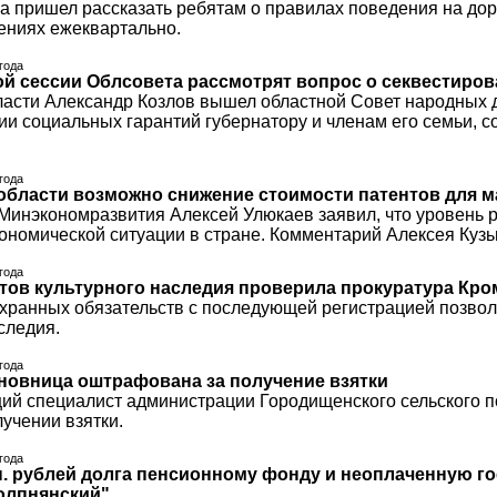
а пришел рассказать ребятам о правилах поведения на дор
ениях ежеквартально.
 года
ой сессии Облсовета рассмотрят вопрос о секвестиров
ласти Александр Козлов вышел областной Совет народных д
ии социальных гарантий губернатору и членам его семьи, с
 года
области возможно снижение стоимости патентов для м
Минэкономразвития Алексей Улюкаев заявил, что уровень р
ономической ситуации в стране. Комментарий Алексея Кузь
 года
тов культурного наследия проверила прокуратура Кро
ранных обязательств с последующей регистрацией позволя
следия.
 года
новница оштрафована за получение взятки
й специалист администрации Городищенского сельского п
учении взятки.
 года
. рублей долга пенсионному фонду и неоплаченную г
олпнянский"