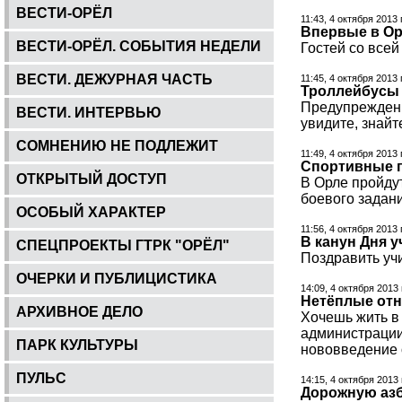
ВЕСТИ-ОРЁЛ
11:43, 4 октября 2013 
Впервые в Ор
ВЕСТИ-ОРЁЛ. СОБЫТИЯ НЕДЕЛИ
Гостей со всей
ВЕСТИ. ДЕЖУРНАЯ ЧАСТЬ
11:45, 4 октября 2013 
Троллейбусы 
Предупреждени
ВЕСТИ. ИНТЕРВЬЮ
увидите, знайт
СОМНЕНИЮ НЕ ПОДЛЕЖИТ
11:49, 4 октября 2013 
Спортивные п
ОТКРЫТЫЙ ДОСТУП
В Орле пройду
боевого задани
ОСОБЫЙ ХАРАКТЕР
11:56, 4 октября 2013 
В канун Дня 
СПЕЦПРОЕКТЫ ГТРК "ОРЁЛ"
Поздравить уч
ОЧЕРКИ И ПУБЛИЦИСТИКА
14:09, 4 октября 2013
Нетёплые от
АРХИВНОЕ ДЕЛО
Хочешь жить в
администрации
ПАРК КУЛЬТУРЫ
нововведение о
ПУЛЬС
14:15, 4 октября 2013
Дорожную азб