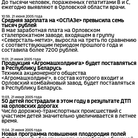
До тысячи человек, пораженных гепатитами В и С,
ежегодно выявляют в Орловской области врачи.
10:59, 21 июня 2005 года
Средняя зарплата на <ОСПАЗе> превысила семь
тысяч рублей
В мае заработная плата на Орловском
сталепрокатном заводе, входящем в группу
<Северсталь-метиз>, выросла на треть по сравнению
с соответствующим периодом прошлого года и
составила более 7200 рублей.
11:01, 21 июня 2005 года
Продукция <Агромашхолдинга> будет поставляться
в Республику Беларусь
Техника акционерного общества
<Агромашхолдинг>, в состав которого входит и
Орловский комбайновый завод, будет поставляться
в Республику Беларусь.
11:03, 21 июня 2005 года
50 детей пострадали в этом году в результате ДТП
на орловских дорогах
Число дорожно-транспортных происшествий с
участием детей значительно увеличивается в летнее
время.
11:04, 21 июня 2005 года
Новая программа повышения плодородия полей