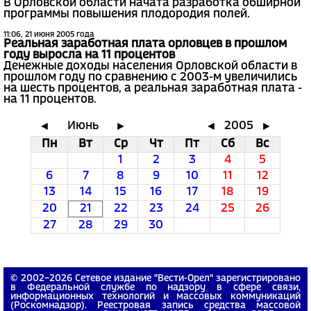
В Орловской области начата разработка обширной
программы повышения плодородия полей.
11:06, 21 июня 2005 года
Реальная заработная плата орловцев в прошлом
году выросла на 11 процентов
Денежные доходы населения Орловской области в
прошлом году по сравнению с 2003-м увеличились
на шесть процентов, а реальная заработная плата -
на 11 процентов.
Июнь
2005
◄
►
◄
►
Пн
Вт
Ср
Чт
Пт
Сб
Вс
1
2
3
4
5
6
7
8
9
10
11
12
13
14
15
16
17
18
19
20
21
22
23
24
25
26
27
28
29
30
© 2002−2026 Сетевое издание "Вести-Орел" зарегистрировано
в Федеральной службе по надзору в сфере связи,
информационных технологий и массовых коммуникаций
(Роскомнадзор). Реестровая запись средства массовой