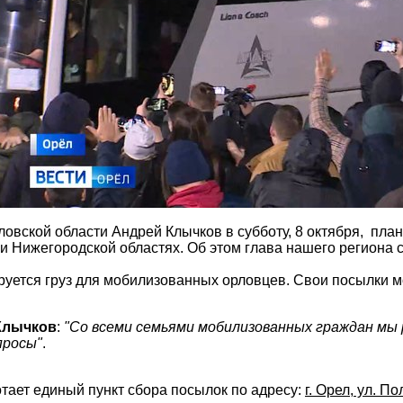
овской области Андрей Клычков в субботу, 8 октября, пла
и Нижегородской областях. Об этом глава нашего региона 
уется груз для мобилизованных орловцев. Свои посылки мо
Клычков
:
"Со всеми семьями мобилизованных граждан мы
просы"
.
тает единый пункт сбора посылок по адресу:
г. Орел, ул. По