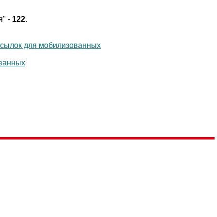
я" -
122
.
осылок для мобилизованных
ованных