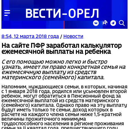
8:54, 12 марта 2018 года
/
Новости
На сайте ПФР заработал калькулятор
ежемесячной выплаты на ребенка
С его помощью можно легко и быстро
узнать, имеет ли право конкретная семья на
ежемесячную выплату из средств
материнского (семейного) капитала.
Напомним, нуждающиеся семьи, в которых, начиная
с 1 января 2018 года, родился или усыновлен второй
ребенок, могут обратиться в Пенсионный фонд за
ежемесячной выплатой из средств материнского
(семейного) капитала. Однако право на эту выплату
будут иметь только те семьи, доход которых в
расчете на каждого члена семьи ниже 1,5-кратной
величины прожиточного минимума
трудоспособного населения в регионе проживания
семьи за II квартал года, предшествующего году