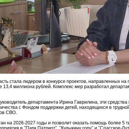
асть стала лидером в конкурсе проектов, направленных на 
е 13,4 миллиона рублей. Комплекс мер разработал департам
руководитель департамента Ирина Гаврилина, эти средства
ничества с Фондом поддержки детей, находящихся в трудно
ков СВО.
ан на 2026-2027 годы и позволит оказать помощь более 5 
риятия в "Парк Патриот", "Кудыкину гору" и "Спасское-Лу