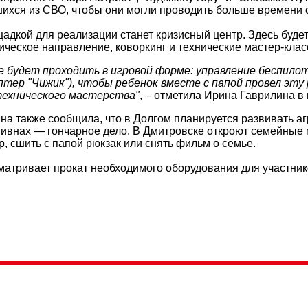
шихся из СВО, чтобы они могли проводить больше времени с
адкой для реализации станет кризисный центр. Здесь буде
ическое направление, коворкинг и технические мастер-клас
е будет проходить в игровой форме: управление беспи
птер "Чижик"), чтобы ребенок вместе с папой провел эту
технического мастерства"
, – отметила Ирина Гаврилина в
на также сообщила, что в Долгом планируется развивать а
Ливнах — гончарное дело. В Дмитровске откроют семейные 
р, сшить с папой рюкзак или снять фильм о семье.
матривает прокат необходимого оборудования для участник