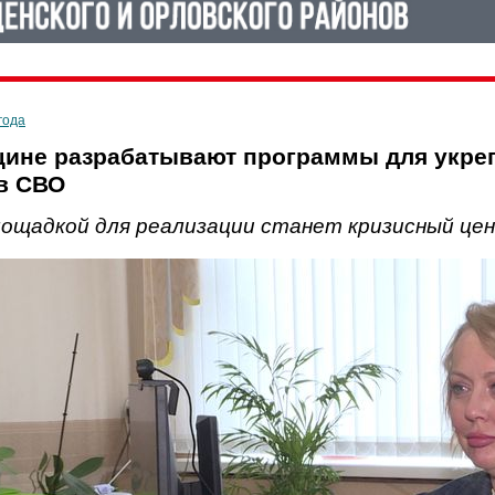
года
ине разрабатывают программы для укреп
в СВО
лощадкой для реализации станет кризисный це