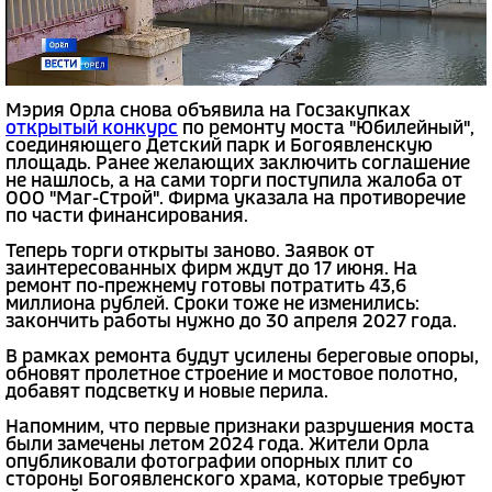
Мэрия Орла снова объявила на Госзакупках
открытый конкурс
по ремонту моста "Юбилейный",
соединяющего Детский парк и Богоявленскую
площадь. Ранее желающих заключить соглашение
не нашлось, а на сами торги поступила жалоба от
ООО "Маг-Строй". Фирма указала на противоречие
по части финансирования.
Теперь торги открыты заново. Заявок от
заинтересованных фирм ждут до 17 июня. На
ремонт по-прежнему готовы потратить 43,6
миллиона рублей. Сроки тоже не изменились:
закончить работы нужно до 30 апреля 2027 года.
В рамках ремонта будут усилены береговые опоры,
обновят пролетное строение и мостовое полотно,
добавят подсветку и новые перила.
Напомним, что первые признаки разрушения моста
были замечены летом 2024 года. Жители Орла
опубликовали фотографии опорных плит со
стороны Богоявленского храма, которые требуют