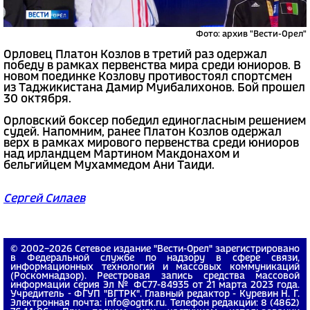
Фото: архив "Вести-Орел"
Орловец Платон Козлов в третий раз одержал
победу в рамках первенства мира среди юниоров. В
новом поединке Козлову противостоял спортсмен
из Таджикистана Дамир Муибалихонов. Бой прошел
30 октября.
Орловский боксер победил единогласным решением
судей. Напомним, ранее Платон Козлов одержал
верх в рамках мирового первенства среди юниоров
над ирландцем Мартином Макдонахом и
бельгийцем Мухаммедом Ани Таиди.
Сергей Силаев
© 2002−2026 Сетевое издание "Вести-Орел" зарегистрировано
в Федеральной службе по надзору в сфере связи,
информационных технологий и массовых коммуникаций
(Роскомнадзор). Реестровая запись средства массовой
информации серия Эл № ФС77-84935 от 21 марта 2023 года.
Учредитель - ФГУП "ВГТРК". Главный редактор - Куревин Н. Г.
Электронная почта: info@ogtrk.ru. Телефон редакции: 8 (4862)