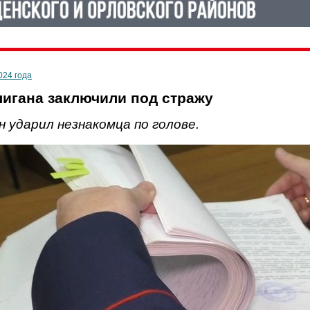
024 года
лигана заключили под стражу
н ударил незнакомца по голове.