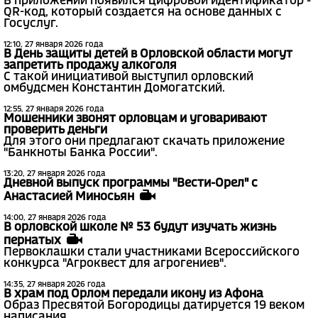
В приложении появился цифровой идентификатор -
QR-код, который создается на основе данных с
Госуслуг.
12:10, 27 января 2026 года
В День защиты детей в Орловской области могут
запретить продажу алкоголя
С такой инициативой выступил орловский
омбудсмен Константин Домогатский.
12:55, 27 января 2026 года
Мошенники звонят орловцам и уговаривают
проверить деньги
Для этого они предлагают скачать приложение
"Банкноты Банка России".
13:20, 27 января 2026 года
Дневной выпуск программы "Вести-Орел" с
Анастасией Миносьян
14:00, 27 января 2026 года
В орловской школе № 53 будут изучать жизнь
пернатых
Первоклашки стали участниками Всероссийского
конкурса "Агроквест для агрогениев".
14:35, 27 января 2026 года
В храм под Орлом передали икону из Афона
Образ Пресвятой Богородицы датируется 19 веком
написания.