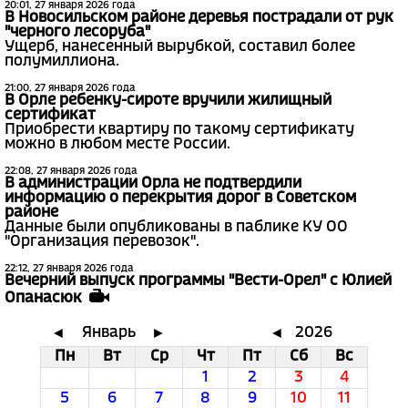
20:01, 27 января 2026 года
В Новосильском районе деревья пострадали от рук
"черного лесоруба"
Ущерб, нанесенный вырубкой, составил более
полумиллиона.
21:00, 27 января 2026 года
В Орле ребенку-сироте вручили жилищный
сертификат
Приобрести квартиру по такому сертификату
можно в любом месте России.
22:08, 27 января 2026 года
В администрации Орла не подтвердили
информацию о перекрытия дорог в Советском
районе
Данные были опубликованы в паблике КУ ОО
"Организация перевозок".
22:12, 27 января 2026 года
Вечерний выпуск программы "Вести-Орел" с Юлией
Опанасюк
Январь
2026
◄
►
◄
Пн
Вт
Ср
Чт
Пт
Сб
Вс
1
2
3
4
5
6
7
8
9
10
11