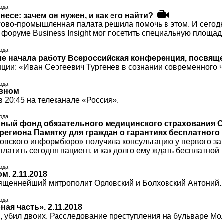
года
несе: зачем он нужен, и как его найти?
гово-промышленная палата решила помочь в этом. И сегод
форуме Business Insight мог посетить специальную площадк
года
ле начала работу Всероссийская конференция, посвяще
ции: «Иван Сергеевич Тургенев в сознании современного ч
года
авном
 20:45 на телеканале «Россия».
года
ный фонд обязательного медицинского страхования 
региона Памятку для граждан о гарантиях бесплатног
овского информбюро» получила консультацию у первого з
платить сегодня пациент, и как долго ему ждать бесплатно
года
м. 2.11.2018
щеннейший митрополит Орловский и Болховский Антоний.
года
ная часть». 2.11.2018
и, убил двоих. Расследование преступления на бульваре Мо