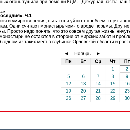
ных огонь тушили при помощи КДМ. - Дежурная часть: наш в
года
осердия». Ч.1
окоя и умиротворения, пытаются уйти от проблем, спрятавши
 там. Одни считают монастырь чем-то вроде тюрьмы. Другие
ны. Просто надо понять, что это совсем другая жизнь, ничу
настыри не остаются в стороне от мирских забот и проблем
б одном из таких мест в глубинке Орловской области и ра
◄
Ноябрь
►
Пн
Вт
Ср
Чт
Пт
1
2
5
6
7
8
9
12
13
14
15
16
19
20
21
22
23
26
27
28
29
30