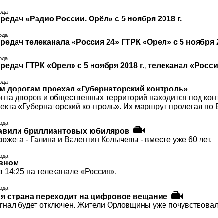
года
едач «Радио России. Орёл» с 5 ноября 2018 г.
года
едач телеканала «Россия 24» ГТРК «Орел» с 5 ноября 2
года
едач ГТРК «Орел» с 5 ноября 2018 г., телеканал «Росс
года
м дорогам проехал «Губернаторский контроль»
та дворов и общественных территорий находится под контр
екта «Губернаторский контроль». Их маршрут пролегал по 
года
равили бриллиантовых юбиляров
южета - Галина и Валентин Колычевы - вместе уже 60 лет.
года
авном
 14:25 на телеканале «Россия».
года
вся страна переходит на цифровое вещание
гнал будет отключен. Жители Орловщины уже почувствовал