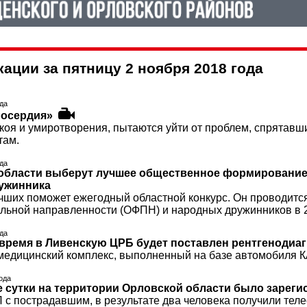
ации за пятницу 2 ноября 2018 года
ода
лосердия»
окоя и умиротворения, пытаются уйти от проблем, спрятавши
там.
ода
области выберут лучшее общественное формирование
ужинника
чших поможет ежегодный областной конкурс. Он проводит
льной направленности (ОФПН) и народных дружинников в 2
ода
время в Ливенскую ЦРБ будет поставлен рентгенодиа
едицинский комплекс, выполненный на базе автомобиля КА
года
 сутки на территории Орловской области было зареги
П с пострадавшим, в результате два человека получили тел