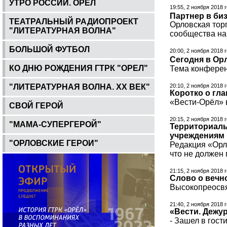
УТРО РОССИИ. ОРЕЛ
19:55, 2 ноября 2018 
Партнер в биз
ТЕАТРАЛЬНЫЙ РАДИОПРОЕКТ
Орловская тор
"ЛИТЕРАТУРНАЯ ВОЛНА"
сообщества на 
БОЛЬШОЙ ФУТБОЛ
20:00, 2 ноября 2018 
Сегодня в Ор
КО ДНЮ РОЖДЕНИЯ ГТРК "ОРЕЛ"
Тема конферен
"ЛИТЕРАТУРНАЯ ВОЛНА. ХХ ВЕК"
20:10, 2 ноября 2018 
Коротко о гл
«Вести-Орёл» в
СВОЙ ГЕРОЙ
20:15, 2 ноября 2018 
"МАМА-СУПЕРГЕРОЙ"
Территориаль
учреждениям 
"ОРЛОВСКИЕ ГЕРОИ"
Редакция «Орл
что не должен 
21:15, 2 ноября 2018 
Слово о вечно
Высокопреосвя
21:40, 2 ноября 2018 
«Вести. Дежур
- Зашел в гост