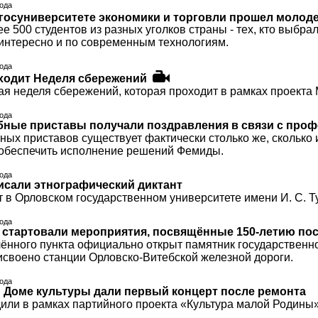
года
госуниверситете экономики и торговли прошел моло
е 500 студентов из разных уголков страны - тех, кто выбр
 интересно и по современным технологиям.
года
ходит Неделя сбережений
ая неделя сбережений, которая проходит в рамках проекта 
года
бные приставы получали поздравления в связи с пр
ных приставов существует фактически столько же, сколько и
 обеспечить исполнение решений Фемиды.
года
сали этнографический диктант
 в Орловском государственном университете имени И. С. Т
года
стартовали мероприятия, посвящённые 150-летию по
лённого пункта официально открыт памятник государственн
исвоено станции Орловско-Витебской железной дороги.
года
 Доме культуры дали первый концерт после ремонта
или в рамках партийного проекта «Культура малой Родины»