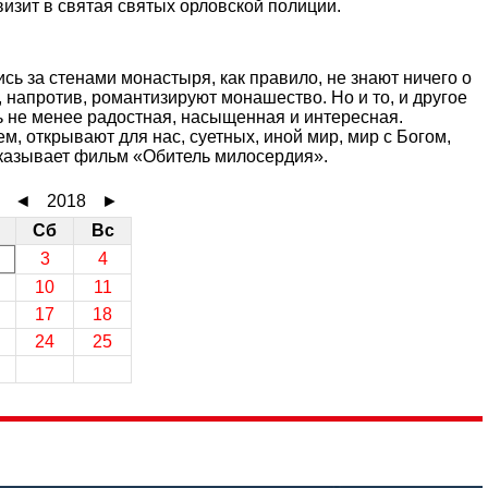
изит в святая святых орловской полиции.
сь за стенами монастыря, как правило, не знают ничего о
, напротив, романтизируют монашество. Но и то, и другое
ть не менее радостная, насыщенная и интересная.
, открывают для нас, суетных, иной мир, мир с Богом,
ссказывает фильм «Обитель милосердия».
◄
2018
►
Сб
Вс
3
4
10
11
17
18
24
25