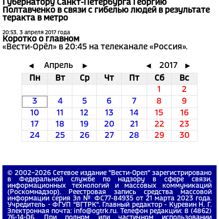
Губернатору Санкт-Петербурга Георгию
Полтавченко в связи с гибелью людей в результате
теракта в метро
20:53, 3 апреля 2017 года
Коротко о главном
«Вести-Орёл» в 20:45 на телеканале «Россия».
Апрель
2017
◄
►
◄
►
Пн
Вт
Ср
Чт
Пт
Сб
Вс
1
2
3
4
5
6
7
8
9
10
11
12
13
14
15
16
17
18
19
20
21
22
23
24
25
26
27
28
29
30
© 2002−2026 Сетевое издание "Вести-Орел" зарегистрировано
в Федеральной службе по надзору в сфере связи,
информационных технологий и массовых коммуникаций
(Роскомнадзор). Реестровая запись средства массовой
информации серия Эл № ФС77-84935 от 21 марта 2023 года.
Учредитель - ФГУП "ВГТРК". Главный редактор - Куревин Н. Г.
Электронная почта: info@ogtrk.ru. Телефон редакции: 8 (4862)
76-14-06. При полном или частичном использовании