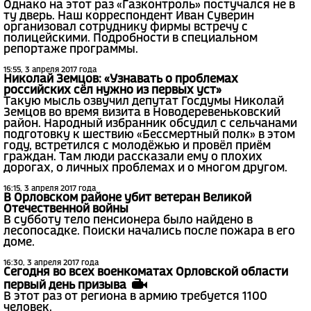
Однако на этот раз «Газконтроль» постучался не в
ту дверь. Наш корреспондент Иван Суверин
организовал сотруднику фирмы встречу с
полицейскими. Подробности в специальном
репортаже программы.
15:55, 3 апреля 2017 года
Николай Земцов: «Узнавать о проблемах
российских сёл нужно из первых уст»
Такую мысль озвучил депутат Госдумы Николай
Земцов во время визита в Новодеревеньковский
район. Народный избранник обсудил с сельчанами
подготовку к шествию «Бессмертный полк» в этом
году, встретился с молодёжью и провёл приём
граждан. Там люди рассказали ему о плохих
дорогах, о личных проблемах и о многом другом.
16:15, 3 апреля 2017 года
В Орловском районе убит ветеран Великой
Отечественной войны
В субботу тело пенсионера было найдено в
лесопосадке. Поиски начались после пожара в его
доме.
16:30, 3 апреля 2017 года
Сегодня во всех военкоматах Орловской области
первый день призыва
В этот раз от региона в армию требуется 1100
человек.