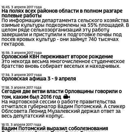
16:45, 3 апреля 2017 года
На полях всех районов области в полном разгаре
полевые работы
По информации департамента сельского хозяйства
озимые культуры подкормлены на 55% площадей. В
целом ряде сельхозорганизаций эту работу
завершили и приступили к подготовке почвы под
посев яровых культур - они займут 740 тысячах
гектаров.
16:59, 3 апреля 2017 года
Орловский КВН переживает второе рождение
Это некогда весьма многочисленное студенческое
братство вновь собирает веселых и находчивых.
17:38, 3 апреля 2017 года
Орловская афиша 3 - 9 апреля
17:58, 3 апреля 2017 года
Сегодня две ветви власти Орловщины говорили о
том, каким был 2016 год
На мартовской сессии о работе правительства
отчитался губернатор Вадим Потомский. А спикер
Облсовета Леонид Музалевский держал ответ за
весь депутатский корпус.
18:13, 3 апреля 2017 года
Вадим Потомский выразил соболезнования